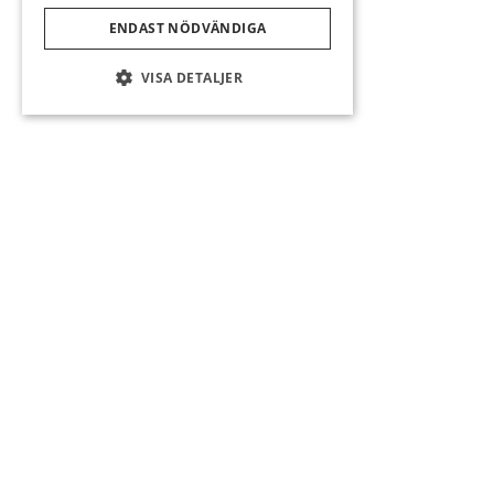
ENDAST NÖDVÄNDIGA
VISA DETALJER
18-Hålsbanan
Banan öppen för
säsongen.
Läs mer