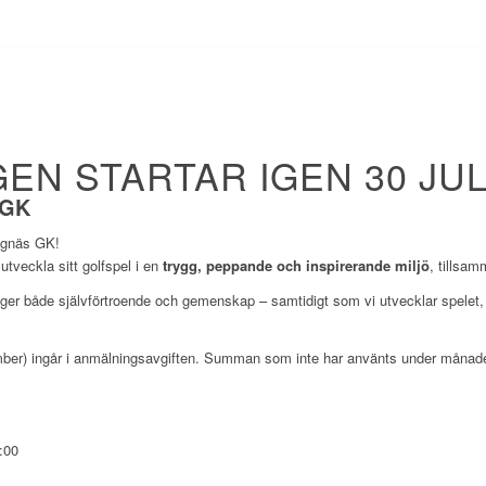
EN STARTAR IGEN 30 JUL
 GK
ängnäs GK!
 utveckla sitt golfspel i en
trygg, peppande och inspirerande miljö
, tillsa
ygger både självförtroende och gemenskap – samtidigt som vi utvecklar spelet, 
ber) ingår i anmälningsavgiften. Summan som inte har använts under månade
:00