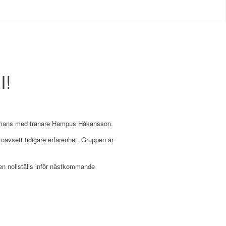
I!
mmans med tränare Hampus Håkansson.
oavsett tidigare erfarenhet. Gruppen är
n nollställs inför nästkommande