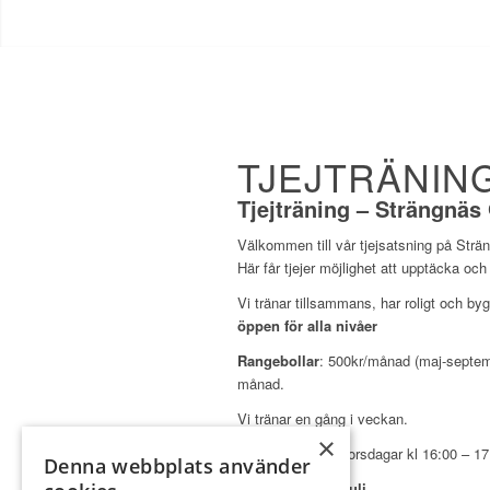
TJEJTRÄNING
Tjejträning – Strängnäs
Välkommen till vår tjejsatsning på Str
Här får tjejer möjlighet att upptäcka och
Vi tränar tillsammans, har roligt och b
öppen för alla nivåer
Rangebollar
: 500kr/månad (maj-septem
månad.
Vi tränar en gång i veckan.
×
Träningstider:
Torsdagar kl 16:00 – 17
Denna webbplats använder
HÖST Start: 30 Juli