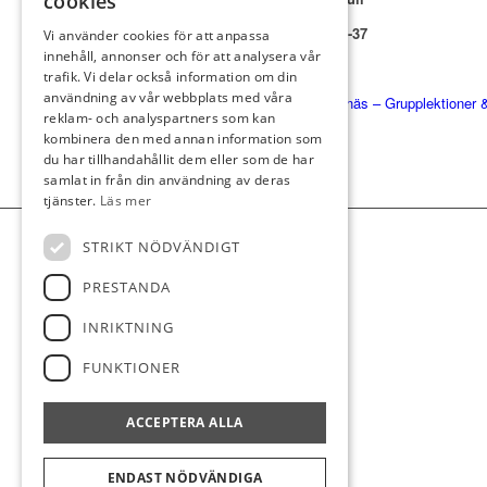
cookies
Vecka 18-24 & 31-37
Vi använder cookies för att anpassa
innehåll, annonser och för att analysera vår
Pris:
1 295 kr
trafik. Vi delar också information om din
användning av vår webbplats med våra
Anmälan:
Strängnäs – Grupplektioner 
reklam- och analyspartners som kan
kombinera den med annan information som
du har tillhandahållit dem eller som de har
samlat in från din användning av deras
tjänster.
Läs mer
STRIKT NÖDVÄNDIGT
PRESTANDA
INRIKTNING
FUNKTIONER
ACCEPTERA ALLA
ENDAST NÖDVÄNDIGA