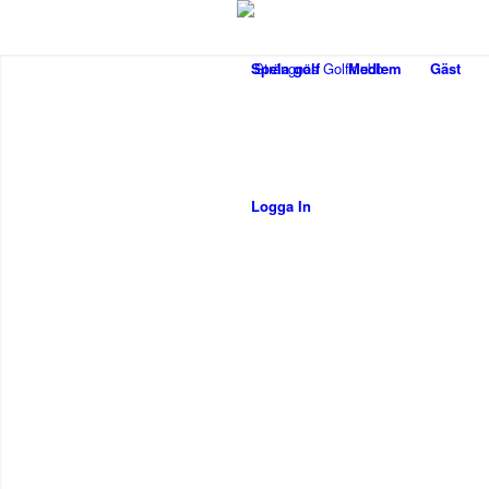
Spela golf
Medlem
Gäst
Logga In