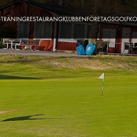
G
TRÄNING
RESTAURANG
KLUBBEN
FÖRETAGSGOLF
KO