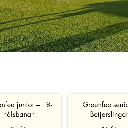
nfee junior – 18-
Greenfee senio
hålsbanan
Beijerslinga