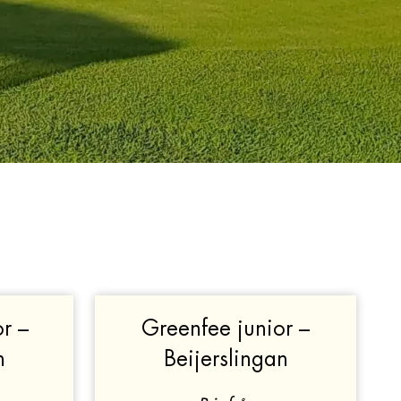
r –
Greenfee junior –
n
Beijerslingan