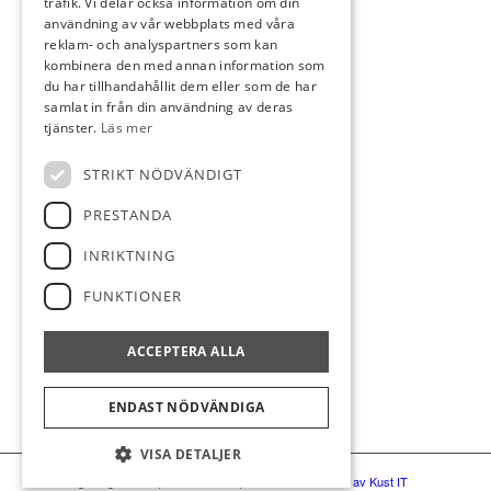
trafik. Vi delar också information om din
Kontakta oss
användning av vår webbplats med våra
reklam- och analyspartners som kan
Slope
kombinera den med annan information som
Spela golf
du har tillhandahållit dem eller som de har
Hem
samlat in från din användning av deras
tjänster.
Läs mer
STRIKT NÖDVÄNDIGT
PRESTANDA
KONTAKT
INRIKTNING
Kilenlundavägen 3,
645 47 Strängnäs
FUNKTIONER
0152-14731
info@strangnasgk.se
ACCEPTERA ALLA
ENDAST NÖDVÄNDIGA
VISA DETALJER
© Strängnäs golfklubb
|
Administration
|
Hemsidan levereras av Kust IT