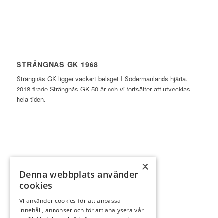
STRÄNGNAS GK 1968
Strängnäs GK ligger vackert beläget I Södermanlands hjärta.
2018 firade Strängnäs GK 50 år och vi fortsätter att utvecklas
hela tiden.
×
INFORMATION
Denna webbplats använder
cookies
Bli partner
Klubben
Vi använder cookies för att anpassa
innehåll, annonser och för att analysera vår
Bli medlem