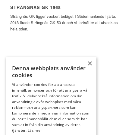
STRÄNGNAS GK 1968
Strängnäs GK ligger vackert beläget I Södermanlands hjärta.
2018 firade Strängnäs GK 50 år och vi fortsätter att utvecklas
hela tiden.
×
Denna webbplats använder
INFORMATION
cookies
Bli partner
Vi använder cookies för att anpassa
Klubben
innehåll, annonser och för att analysera vår
Bli medlem
trafik. Vi delar också information om din
användning av vår webbplats med våra
Kontakta oss
reklam- och analyspartners som kan
Slope
kombinera den med annan information som
du har tillhandahållit dem eller som de har
Spela golf
samlat in från din användning av deras
Hem
tjänster.
Läs mer