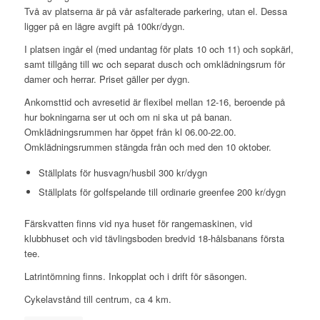
Två av platserna är på vår asfalterade parkering, utan el. Dessa
ligger på en lägre avgift på 100kr/dygn.
I platsen ingår el (med undantag för plats 10 och 11) och sopkärl,
samt tillgång till wc och separat dusch och omklädningsrum för
damer och herrar. Priset gäller per dygn.
Ankomsttid och avresetid är flexibel mellan 12-16, beroende på
hur bokningarna ser ut och om ni ska ut på banan.
Omklädningsrummen har öppet från kl 06.00-22.00.
Omklädningsrummen stängda från och med den 10 oktober.
Ställplats för husvagn/husbil 300 kr/dygn
Ställplats för golfspelande till ordinarie greenfee 200 kr/dygn
Färskvatten finns vid nya huset för rangemaskinen, vid
klubbhuset och vid tävlingsboden bredvid 18-hålsbanans första
tee.
Latrintömning finns. Inkopplat och i drift för säsongen.
Cykelavstånd till centrum, ca 4 km.