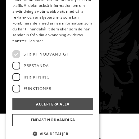
Bli Medlem
trafik. Vi delar också information om din
användning av vår webbplats med våra
Kontakta Oss
reklam- och analyspartners som kan
Slope
kombinera den med annan information som
du har tillhandahållit dem eller som de har
Spela Golf
samlat in från din användning av deras
Hem
tjänster.
Läs mer
STRIKT NÖDVÄNDIGT
KONTAKT
PRESTANDA
Kilenlundavägen 3,
INRIKTNING
645 47 Strängnäs
FUNKTIONER
0152-14731
info@strangnasgk.se
ACCEPTERA ALLA
ENDAST NÖDVÄNDIGA
© Strängnäs golfklubb
Administration
VISA DETALJER