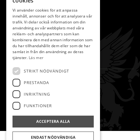
cookies
Klubben
Vi använder cookies för att anpassa
innehåll, annonser och för att analysera vår
Bli Medlem
trafik. Vi delar också information om din
användning av vår webbplats med våra
Kontakta Oss
reklam- och analyspartners som kan
Slope
kombinera den med annan information som
du har tillhandahållit dem eller som de har
Spela Golf
samlat in från din användning av deras
tjänster.
Läs mer
Hem
STRIKT NÖDVÄNDIGT
KONTAKT
PRESTANDA
Kilenlundavägen 3,
INRIKTNING
645 47 Strängnäs
FUNKTIONER
0152-14731
info@strangnasgk.se
ACCEPTERA ALLA
ENDAST NÖDVÄNDIGA