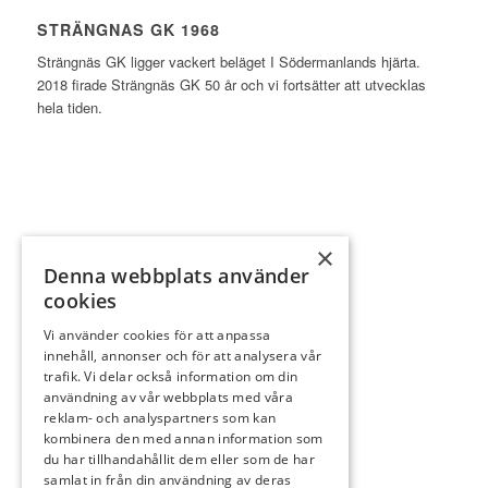
STRÄNGNAS GK 1968
Strängnäs GK ligger vackert beläget I Södermanlands hjärta.
2018 firade Strängnäs GK 50 år och vi fortsätter att utvecklas
hela tiden.
×
INFORMATION
Denna webbplats använder
cookies
Bli partner
Klubben
Vi använder cookies för att anpassa
innehåll, annonser och för att analysera vår
Bli medlem
trafik. Vi delar också information om din
Kontakta oss
användning av vår webbplats med våra
reklam- och analyspartners som kan
Slope
kombinera den med annan information som
Spela golf
du har tillhandahållit dem eller som de har
Hem
samlat in från din användning av deras