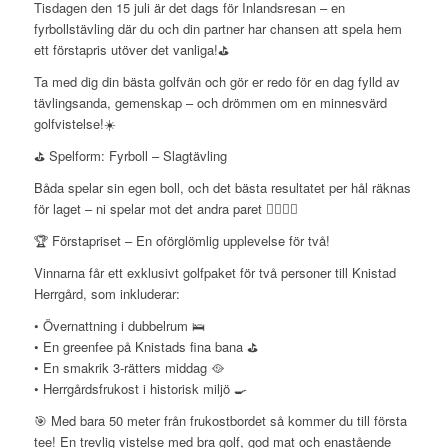
Tisdagen den 15 juli är det dags för Inlandsresan – en
fyrbollstävling där du och din partner har chansen att spela hem
ett förstapris utöver det vanliga!⛳️
Ta med dig din bästa golfvän och gör er redo för en dag fylld av
tävlingsanda, gemenskap – och drömmen om en minnesvärd
golfvistelse!☀️
⛳️ Spelform: Fyrboll – Slagtävling
Båda spelar sin egen boll, och det bästa resultatet per hål räknas
för laget – ni spelar mot det andra paret 🏌️‍♀️🏌️‍♂️
🏆 Förstapriset – En oförglömlig upplevelse för två!
Vinnarna får ett exklusivt golfpaket för två personer till Knistad
Herrgård, som inkluderar:
• Övernattning i dubbelrum 🛌
• En greenfee på Knistads fina bana ⛳️
• En smakrik 3-rätters middag 🥘
• Herrgårdsfrukost i historisk miljö 🍳
🎯 Med bara 50 meter från frukostbordet så kommer du till första
tee! En trevlig vistelse med bra golf, god mat och enastående