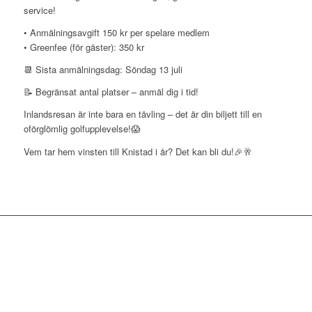
service!
• Anmälningsavgift 150 kr per spelare medlem
• Greenfee (för gäster): 350 kr
📆 Sista anmälningsdag: Söndag 13 juli
📝 Begränsat antal platser – anmäl dig i tid!
Inlandsresan är inte bara en tävling – det är din biljett till en
oförglömlig golfupplevelse!😱
Vem tar hem vinsten till Knistad i år? Det kan bli du!🎉🥂