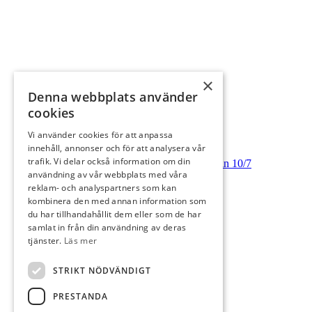
Race To Oliva Nova 9/7
×
Denna webbplats använder
cookies
Vi använder cookies för att anpassa
innehåll, annonser och för att analysera vår
trafik. Vi delar också information om din
Irish Rumble By Vetri/AB Karl Hedin 10/7
användning av vår webbplats med våra
reklam- och analyspartners som kan
kombinera den med annan information som
du har tillhandahållit dem eller som de har
samlat in från din användning av deras
tjänster.
Läs mer
Golfveckan Grand Finale 11/7
STRIKT NÖDVÄNDIGT
PRESTANDA