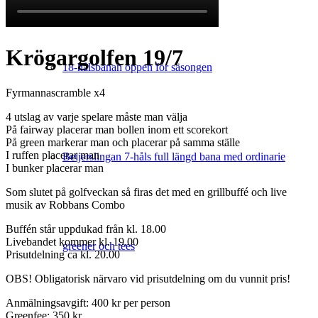
Krögargolfen 19/7
18-hålsbanan öppen för säsongen
Fyrmannascramble x4
4 utslag av varje spelare måste man välja
På fairway placerar man bollen inom ett scorekort
På green markerar man och placerar på samma ställe
I ruffen placerar man
Beijerslingan 7-håls full längd bana med ordinarie
I bunker placerar man
Som slutet på golfveckan så firas det med en grillbuffé och live
musik av Robbans Combo
Buffén står uppdukad från kl. 18.00
Livebandet kommer kl. 19.00
greener och tees
Prisutdelning ca kl. 20.00
OBS! Obligatorisk närvaro vid prisutdelning om du vunnit pris!
Anmälningsavgift: 400 kr per person
Greenfee: 350 kr