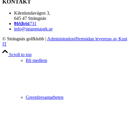
KONTAKT
Kilenlundavägen 3,
645 47 Strängnäs
Medlem
0152-14731
info@strangnasgk.se
© Strängnäs golfklubb
|
Administration
|
Hemsidan levereras av Kust
IT
Scroll to top
Bli medlem
Greenfeesamarbeten