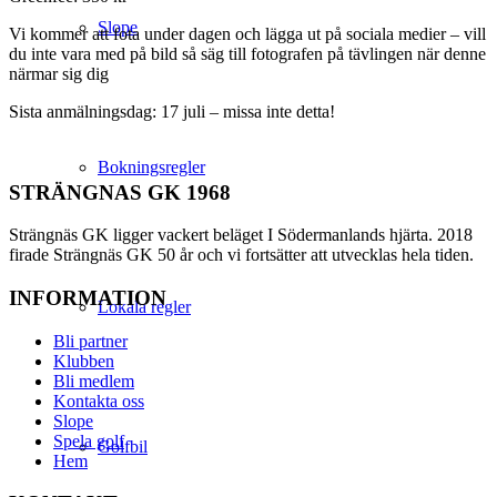
Slope
Vi kommer att fota under dagen och lägga ut på sociala medier – vill
du inte vara med på bild så säg till fotografen på tävlingen när denne
närmar sig dig
Sista anmälningsdag: 17 juli – missa inte detta!
Bokningsregler
STRÄNGNAS GK 1968
Strängnäs GK ligger vackert beläget I Södermanlands hjärta. 2018
firade Strängnäs GK 50 år och vi fortsätter att utvecklas hela tiden.
INFORMATION
Lokala regler
Bli partner
Klubben
Bli medlem
Kontakta oss
Slope
Spela golf
Golfbil
Hem