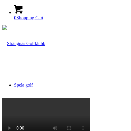
0
Shopping Cart
Spela golf
Boka starttid