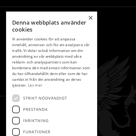
×
INFORMATION
Denna webbplats använder
cookies
Bli Partner
Klubben
Vi använder cookies för att anpassa
innehåll, annonser och för att analysera vår
Bli Medlem
trafik. Vi delar också information om din
användning av vår webbplats med våra
Kontakta Oss
reklam- och analyspartners som kan
Slope
kombinera den med annan information som
du har tillhandahållit dem eller som de har
Spela Golf
samlat in från din användning av deras
Hem
tjänster.
Läs mer
STRIKT NÖDVÄNDIGT
KONTAKT
PRESTANDA
Kilenlundavägen 3,
INRIKTNING
645 47 Strängnäs
FUNKTIONER
0152-14731