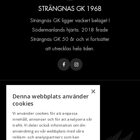
STRÄNGNAS GK 1968
Strängnäs GK ligger vackert beläget I
Södermanlands hjärta. 2018 firade
Strängnäs GK 50 år och vi fortsätter
att utvecklas hela tiden.
×
INFORMATION
Denna webbplats använder
cookies
Bli Partner
Klubben
Vi använder cookies för att anpassa
innehåll, annonser och för att analysera vår
Bli Medlem
trafik. Vi delar också information om din
användning av vår webbplats med våra
Kontakta Oss
reklam- och analyspartners som kan