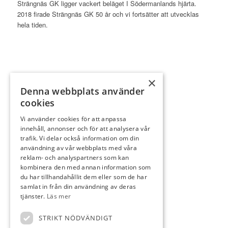
Strängnäs GK ligger vackert beläget I Södermanlands hjärta.
2018 firade Strängnäs GK 50 år och vi fortsätter att utvecklas
hela tiden.
×
Denna webbplats använder
INFORMATION
cookies
Bli partner
Vi använder cookies för att anpassa
Klubben
innehåll, annonser och för att analysera vår
Bli medlem
trafik. Vi delar också information om din
användning av vår webbplats med våra
Kontakta oss
reklam- och analyspartners som kan
Slope
kombinera den med annan information som
du har tillhandahållit dem eller som de har
Spela golf
samlat in från din användning av deras
Hem
tjänster.
Läs mer
STRIKT NÖDVÄNDIGT