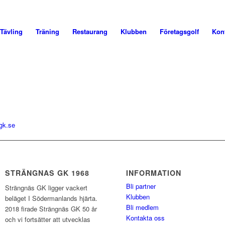
Tävling
Träning
Restaurang
Klubben
Företagsgolf
Kon
gk.se
STRÄNGNAS GK 1968
INFORMATION
Bli partner
Strängnäs GK ligger vackert
Klubben
beläget I Södermanlands hjärta.
Bli medlem
2018 firade Strängnäs GK 50 år
Kontakta oss
och vi fortsätter att utvecklas