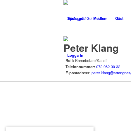
Spela golf
Medlem
Gäst
Peter Klang
Logga In
Roll:
Banarbetare/Kansli
Telefonnummer:
072-062 30 32
E-postadress:
peter.klang@strangnas