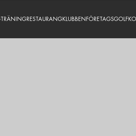
G
TRÄNING
RESTAURANG
KLUBBEN
FÖRETAGSGOLF
KO