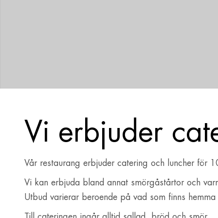
Vi erbjuder cat
Vår restaurang erbjuder catering och luncher för 1
Vi kan erbjuda bland annat smörgåstårtor och var
Utbud varierar beroende på vad som finns hemma o
Till cateringen ingår alltid sallad, bröd och smör.