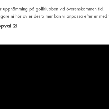
ker upphämtning på golfklubben vid överenskommen tid.
digare ni hör av er desto mer kan vi anpassa efter er med
ppval 2
!